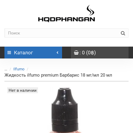
Каталог
: 0 (0฿)
...
Ilfumo
Жидкость ilfumo premium Барбарис 18 мг/мл 20 мл
Нет в наличии