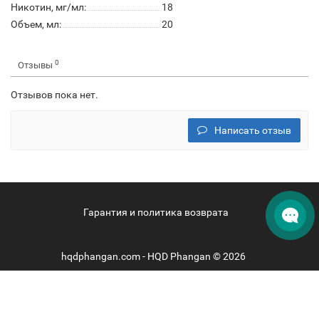
Никотин, мг/мл:
18
Объем, мл:
20
0
Отзывы
Отзывов пока нет.
Написать отзыв
Гарантия и политика возврата
hqdphangan.com - HQD Phangan © 2026