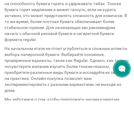
на способность бумаги гореть и удерживать табак. Тонкая
бумага горит медленнее и может гаснуть, если не курить
активно, что может представлять сложность для новичков. В
то же время, более плотная бумага обеспечивает более
стабильное горение. Для начинающих мы рекомендуем
начать с обычной рисовой бумаги и сигаретной бумаги
формата regular.
На начальном этапе не стоит углубляться в сложные аспекты
выбора папиросной бумаги. Выбирайте основные,
проверенные варианты, такие как Regular. Однако, как только
почувствуете желание изучить более тонкие нюансы,
приобретите различные виды бумаги и исследуйте их свойства
на практике. Онлайн-покупка позволит вам
экспериментировать с разными вариантами, не выходя из
дома.
Мы заботимся о том, чтобы предложить нашим клиентам
наилучшие продукты для курения самокруток, поддерживая
широкий ассортимент и обеспечивая быструю доставку.
Попробуйте разные виды и марки бумаги, чтобы найти
идеальный вариант, который полностью удовлетворит ваши
предпочтения. Наши консультанты всегда готовы помочь вам