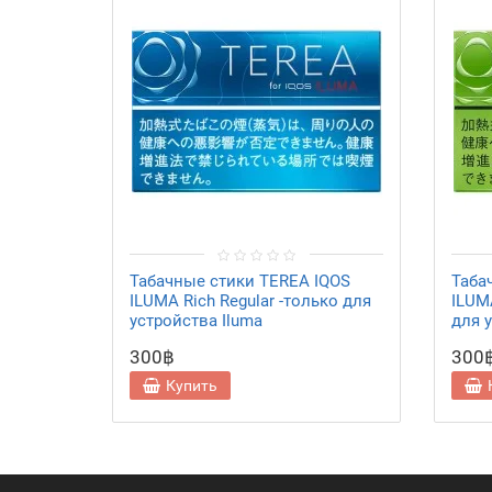
Табачные стики TEREA IQOS
Таба
ILUMA Rich Regular -только для
ILUM
устройства Iluma
для 
300฿
300
Купить