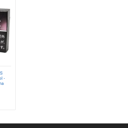
OS
l -
ma