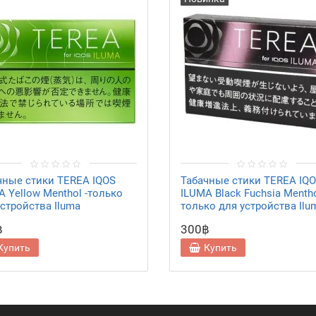
чные стики TEREA IQOS
Табачные стики TEREA IQ
A Yellow Menthol -только
ILUMA Black Fuchsia Mentho
устройства Iluma
только для устройства Ilu
฿
300฿
Купить
Купить