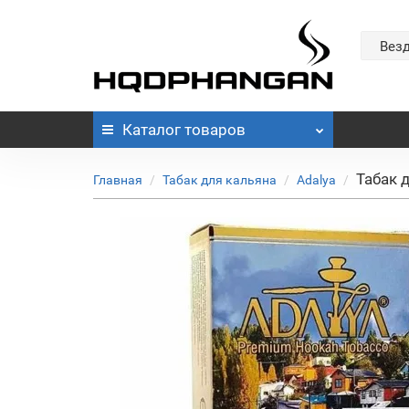
Вез
Каталог
товаров
Табак д
Главная
Табак для кальяна
Adalya