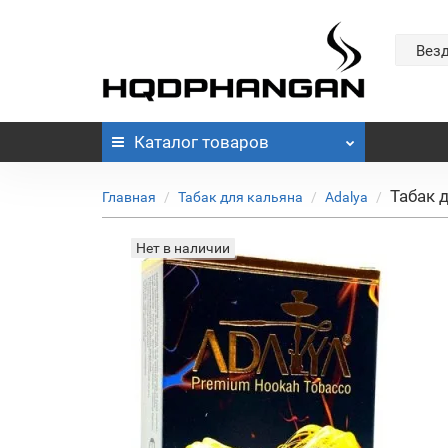
Вез
Каталог
товаров
Табак д
Главная
Табак для кальяна
Adalya
Нет в наличии