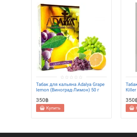
Табак для кальяна Adalya Grape
Таба
lemon (Виноград-Лимон) 50 г
Kille
350฿
350
Купить