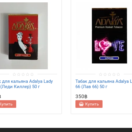
к для кальяна Adalya Lady
Табак для кальяна Adalya 
r (Леди Киллер) 50 г
66 (Лав 66) 50 г
฿
350฿
Купить
Купить