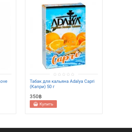
Love
Табак для кальяна Adalya Capri
Табак д
(Капри) 50 г
Island 
350฿
350฿
Купить
Ку