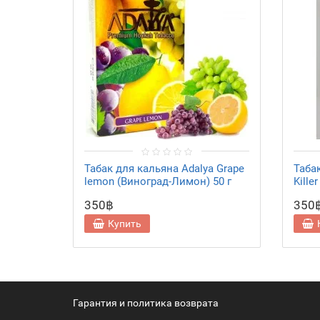
Табак для кальяна Adalya Grape
Таба
lemon (Виноград-Лимон) 50 г
Kille
350฿
350
Купить
Гарантия и политика возврата