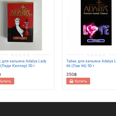
к для кальяна Adalya Lady
Табак для кальяна Adalya 
r (Леди Киллер) 50 г
66 (Лав 66) 50 г
฿
350฿
Купить
Купить