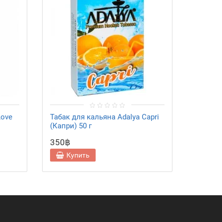
Love
Табак для кальяна Adalya Capri
Табак д
(Капри) 50 г
Island 
350฿
350฿
Купить
Ку