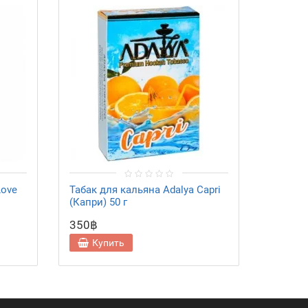
Love
Табак для кальяна Adalya Capri
Табак д
(Капри) 50 г
Island 
350฿
350฿
Купить
Ку