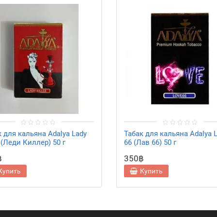
к для кальяна Adalya Lady
Табак для кальяна Adalya 
r (Леди Киллер) 50 г
66 (Лав 66) 50 г
฿
350฿
Купить
Купить