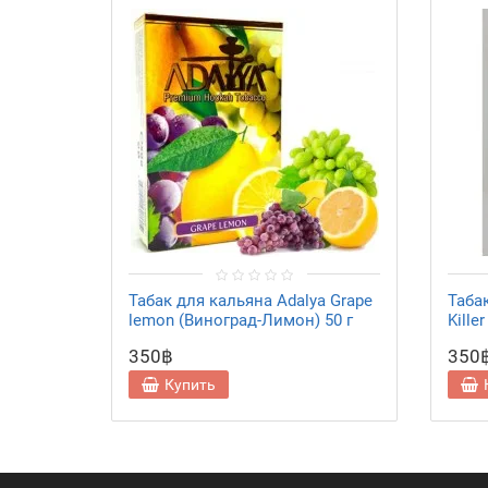
Табак для кальяна Adalya Grape
Таба
lemon (Виноград-Лимон) 50 г
Kille
350฿
350
Купить