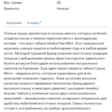
Вес, грамм:
50
Крепость:
Низкая
0
Описание
Отзывы
Спелые груши, ароматные и сочные, мякоть которых истекает
сладким соком, и свежая перечная мята с прохладными
нотами – это вкус табака Adalya Pear Mint. Этот прекрасный
муассель хорошо курится в любое время года и в любое время
суток. Молодой турецкий бренд сохранил восточные традиции
покуров с добавлением зрелых фруктов и достиг идеального
букета во вкусе благодаря использованию натуральных
сиропов из Германии. Ещё один секрет рецепта табака Груша
Мята – медовые ноты, которые характерны для всех
муасселей компании «Адалья». Взяв за основу высокое
качество сырья и передовые технологии, бренд держит
высокую планку и ежегодно удивляет, расширяя линейку
вкусов. Сейчас у компании около двух сотен различных
муасселей – моновкусов и миксов, созданных специально для
удобства любителей восточных покуров. Смесь полностью
готова к употреблению, не требует дополнительного