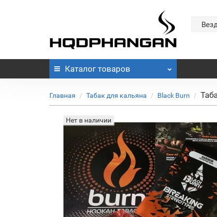
Вез
Каталог
товаров
Таб
Главная
Табак для кальяна
Black Burn
Нет в наличии