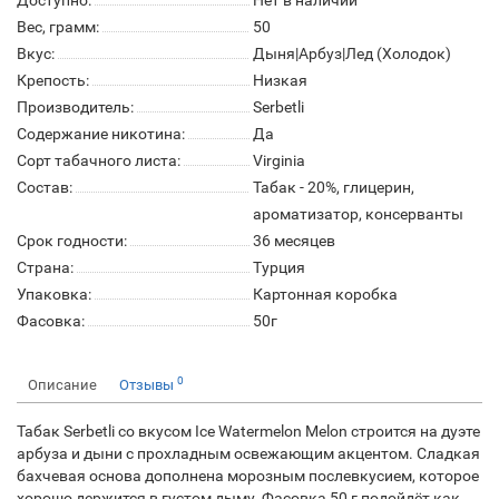
Доступно:
Нет в наличии
Вес, грамм:
50
Вкус:
Дыня|Арбуз|Лед (Холодок)
Крепость:
Низкая
Производитель:
Serbetli
Содержание никотина:
Да
Сорт табачного листа:
Virginia
Состав:
Табак - 20%, глицерин,
ароматизатор, консерванты
Срок годности:
36 месяцев
Страна:
Турция
Упаковка:
Картонная коробка
Фасовка:
50г
0
Описание
Отзывы
Табак Serbetli со вкусом Ice Watermelon Melon строится на дуэте
арбуза и дыни с прохладным освежающим акцентом. Сладкая
бахчевая основа дополнена морозным послевкусием, которое
хорошо держится в густом дыму. Фасовка 50 г подойдёт как