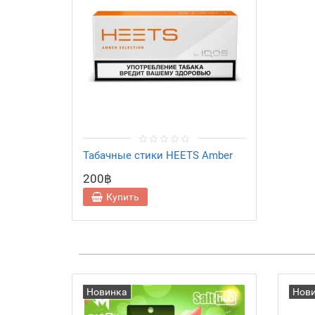
Табачные стики HEETS Amber
200฿
Купить
Новинка
Нов