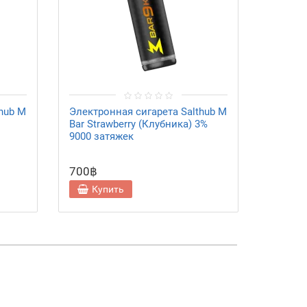
hub M
Электронная сигарета Salthub M
Электро
Bar Strawberry (Клубника) 3%
Bar Pin
9000 затяжек
3% 900
700฿
700฿
Купить
Ку