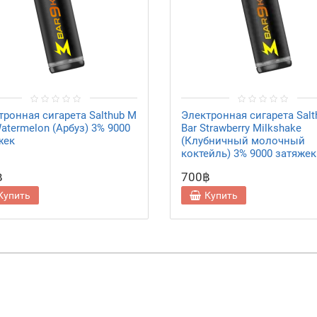
тронная сигарета Salthub M
Электронная сигарета Salt
atermelon (Арбуз) 3% 9000
Bar Strawberry Milkshake
жек
(Клубничный молочный
коктейль) 3% 9000 затяжек
฿
700฿
Купить
Купить