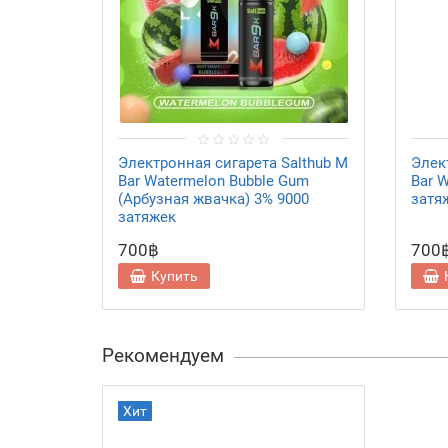
Электронная сигарета Salthub M
Элек
Bar Watermelon Bubble Gum
Bar W
(Арбузная жвачка) 3% 9000
затя
затяжек
700฿
700
Купить
Рекомендуем
Хит