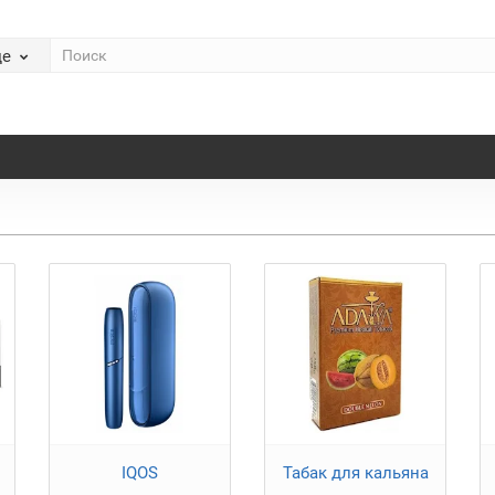
де
IQOS
Табак для кальяна