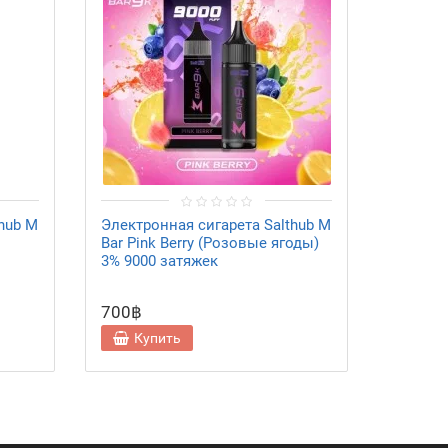
hub M
Электронная сигарета Salthub M
Электро
Bar Pink Berry (Розовые ягоды)
Bar Str
3% 9000 затяжек
9000 з
700฿
700฿
Купить
Ку