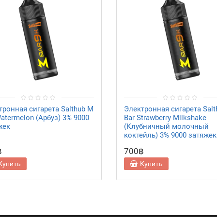
тронная сигарета Salthub M
Электронная сигарета Salt
atermelon (Арбуз) 3% 9000
Bar Strawberry Milkshake
жек
(Клубничный молочный
коктейль) 3% 9000 затяжек
฿
700฿
Купить
Купить