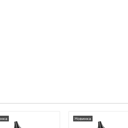
инка
Новинка