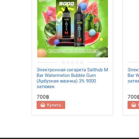
Электронная сигарета Salthub M
Элек
Bar Watermelon Bubble Gum
Bar W
(Арбузная жвачка) 3% 9000
затя
затяжек
700฿
700
Купить