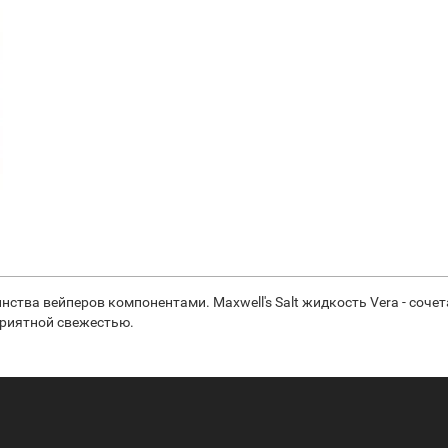
а вейперов компонентами. Maxwell's Salt жидкость Vera - сочета
приятной свежестью.