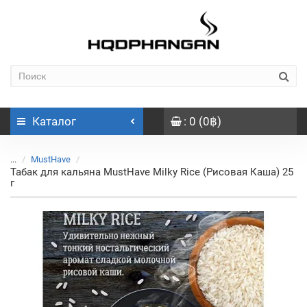
Каталог
: 0 (0฿)
...
MustHave
Табак для кальяна MustHave Milky Rice (Рисовая Каша) 25
г