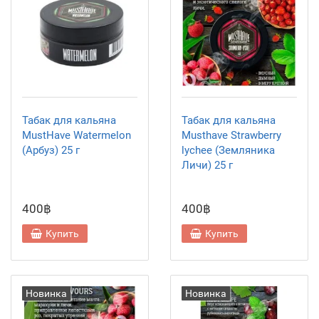
Табак для кальяна
Табак для кальяна
MustHave Watermelon
Musthave Strawberry
(Арбуз) 25 г
lychee (Земляника
Личи) 25 г
400฿
400฿
Купить
Купить
Новинка
Новинка