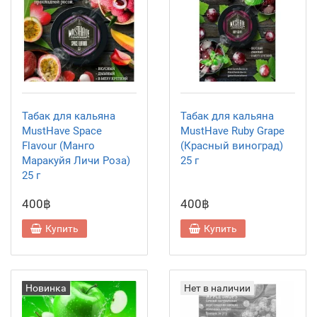
Табак для кальяна
Табак для кальяна
MustHave Space
MustHave Ruby Grape
Flavour (Манго
(Красный виноград)
Маракуйя Личи Роза)
25 г
25 г
400฿
400฿
Купить
Купить
Новинка
Нет в наличии