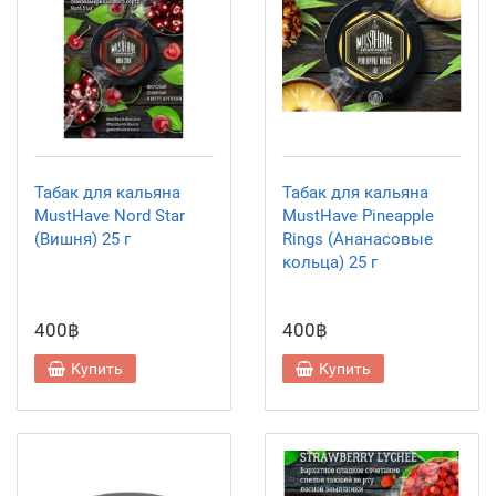
Табак для кальяна
Табак для кальяна
MustHave Nord Star
MustHave Pineapple
(Вишня) 25 г
Rings (Ананасовые
кольца) 25 г
400฿
400฿
Купить
Купить