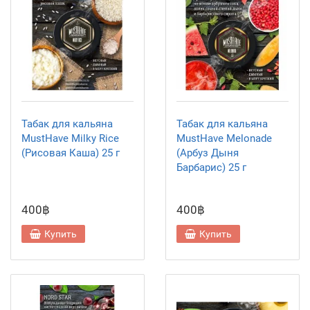
Табак для кальяна
Табак для кальяна
MustHave Milky Rice
MustHave Melonade
(Рисовая Каша) 25 г
(Арбуз Дыня
Барбарис) 25 г
400฿
400฿
Купить
Купить