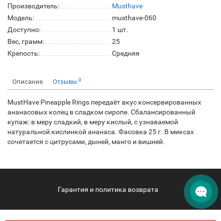
Производитель:
Musthave
Модель:
musthave-060
Доступно:
1
шт.
Вес, грамм:
25
Крепость:
Средняя
0
Описание
Отзывы
MustHave Pineapple Rings передаёт вкус консервированных
ананасовых колец в сладком сиропе. Сбалансированный
купаж: в меру сладкий, в меру кислый, с узнаваемой
натуральной кислинкой ананаса. Фасовка 25 г. В миксах
сочетается с цитрусами, дыней, манго и вишней.
Гарантия и политика возврата
hqdphangan.com - HQD Phangan © 2026